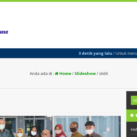
3 detik yang lalu
/ Untuk menambahka
Anda ada di :
Home
/
Slideshow
/
slid4
Hel