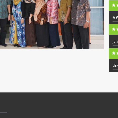
A 
Jan
Un