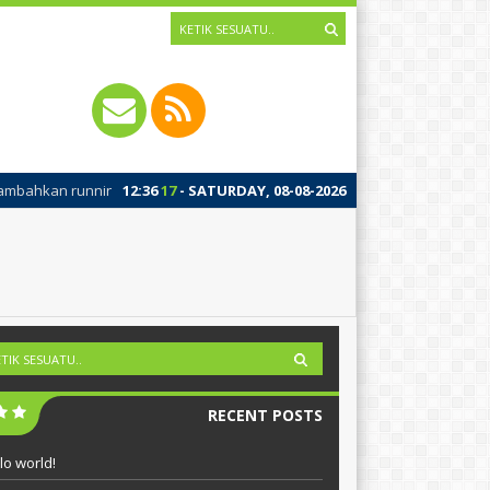
n running text silahkan ke Dashboard > Sekilas Info
12
:
36
17
- SATURDAY, 08-08-2026
RECENT POSTS
lo world!