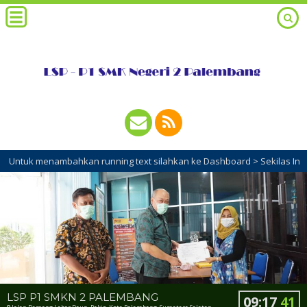
tuk menambahkan running text silahkan ke Dashboard > Sekilas Info
LSP P1 SMKN 2 PALEMBANG
09
:
17
42