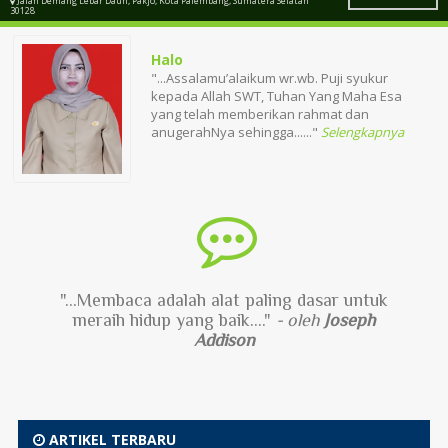
Jalan Demang Lebar Daun, Pakjo, Kota Palembang, Sumatera Selatan
30128
Halo
"...Assalamu’alaikum wr.wb. Puji syukur
kepada Allah SWT, Tuhan Yang Maha Esa
yang telah memberikan rahmat dan
anugerahNya sehingga......"
Selengkapnya
"...Membaca adalah alat paling dasar untuk
meraih hidup yang baik...."
- oleh
Joseph
Addison
ARTIKEL TERBARU